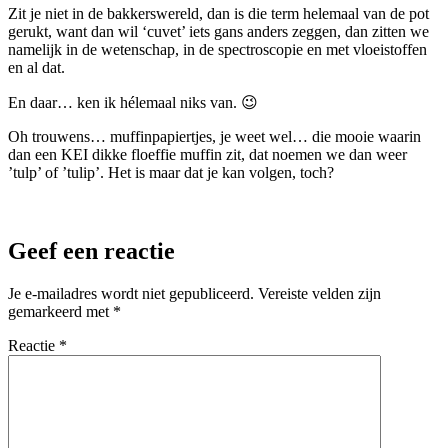
Zit je niet in de bakkerswereld, dan is die term helemaal van de pot
gerukt, want dan wil ‘cuvet’ iets gans anders zeggen, dan zitten we
namelijk in de wetenschap, in de spectroscopie en met vloeistoffen
en al dat.
En daar… ken ik hélemaal niks van. 😉
Oh trouwens… muffinpapiertjes, je weet wel… die mooie waarin
dan een KEI dikke floeffie muffin zit, dat noemen we dan weer
’tulp’ of ’tulip’. Het is maar dat je kan volgen, toch?
Geef een reactie
Je e-mailadres wordt niet gepubliceerd.
Vereiste velden zijn
gemarkeerd met
*
Reactie
*